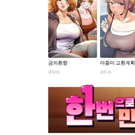
금의환향
아줌마 교환계
총62화
총81화