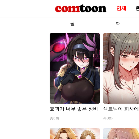
연재
월
화
효과가 너무 좋은 장비
섹트남이 회사에
왔..
총6화
총8화