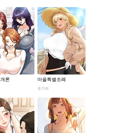
학개론
마을특별조례
총70화