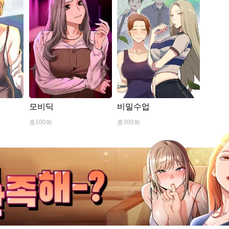
획
모비딕
비밀수업
총100화
총309화