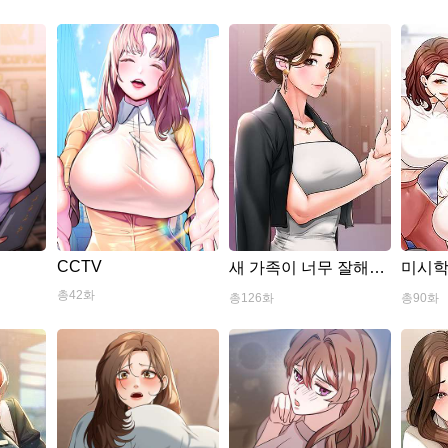
CCTV
다
새 가족이 너무 잘해
미시
준..
총42화
총126화
총90화