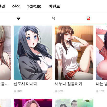
완결
신작
이벤트
TOP100
수
목
금
 들어
신도시 마사지
새누나 길들이기
나는 
총18화
총22화
총37화