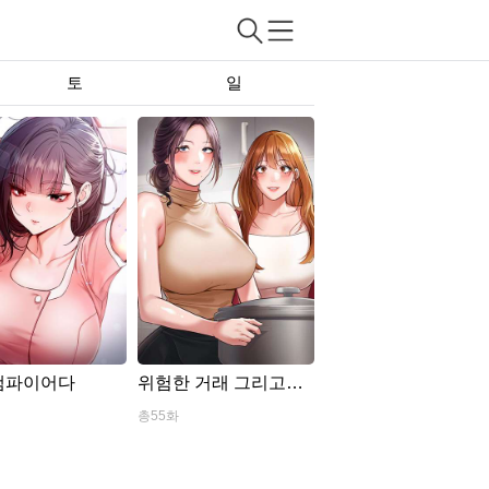
토
일
뱀파이어다
위험한 거래 그리고
옆..
총55화