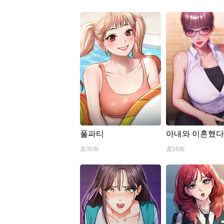
풀파티
아내와 이혼했
총35화
총58화