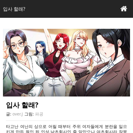
내용 읽기
본문
입사 할래?
입사 할래?
글:
over.J
그림:
파공
타고난 여난의 상으로 어릴 때부터 주위 여자들에게 분란을 일으
키게 만든 원인 된 인성.남초회사인 줄 알았으나 여초회사라 잘못